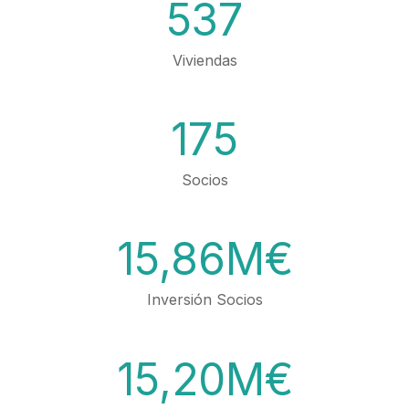
537
Viviendas
175
Socios
15,86M€
Inversión Socios
15,20M€