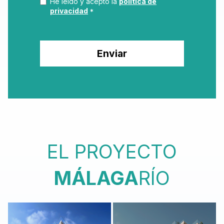
He leído y acepto la
política de
privacidad
*
EL PROYECTO
MÁLAGA
RÍO